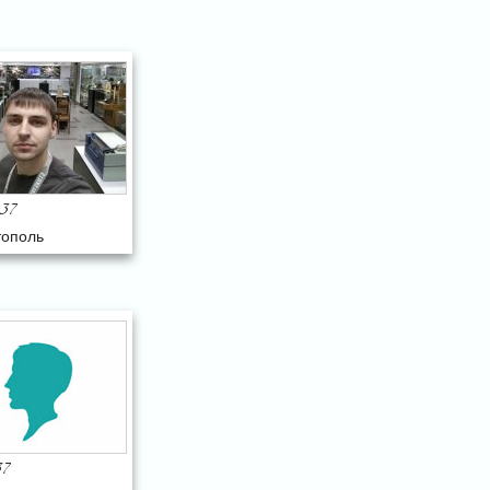
37
тополь
37