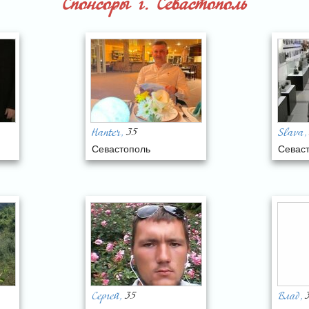
Спонсоры г. Севастополь
35
Hanter
Slava
,
,
Севастополь
Севас
35
Сергей
Влад
,
,