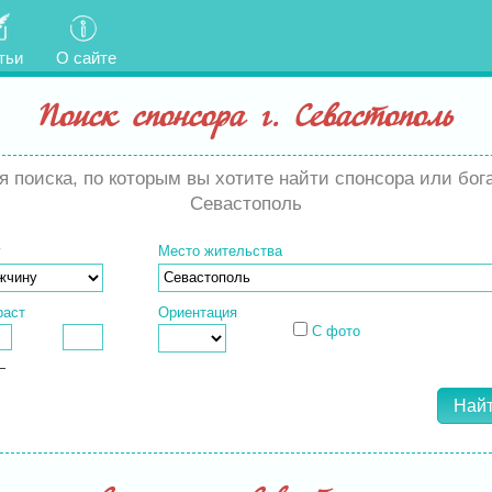
тьи
О сайте
Поиск спонсора г. Севастополь
 поиска, по которым вы хотите найти спонсора или бога
Севастополь
у
Место жительства
раст
Ориентация
С фото
—