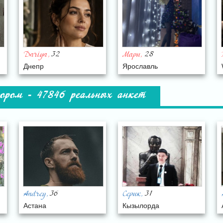
32
28
Dariya
Мари
,
,
Днепр
Ярославль
ором - 47846 реальных анкет
36
31
Andrey
Серик
,
,
Астана
Кызылорда