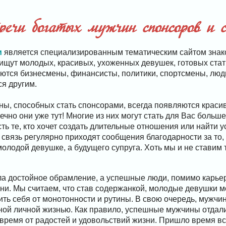
речи богатых мужчин спонсоров и с
и
является специализированным тематическим сайтом знако
ищут молодых, красивых, ухоженных девушек, готовых ста
тся бизнесмены, финансисты, политики, спортсмены, люди
ся другим.
ны, способных стать спонсорами, всегда появляются краси
нечно они уже тут! Многие из них могут стать для Вас больш
ь те, кто хочет создать длительные отношения или найти у
 связь регулярно приходят сообщения благодарности за то,
олодой девушке, а будущего супруга. Хоть мы и не ставим т
ла достойное обрамление, а успешные люди, помимо карье
ни. Мы считаем, что став содержанкой, молодые девушки м
ить себя от монотонности и рутины. В свою очередь, мужчи
ой личной жизнью. Как правило, успешные мужчины отдали
 время от радостей и удовольствий жизни. Пришло время вс