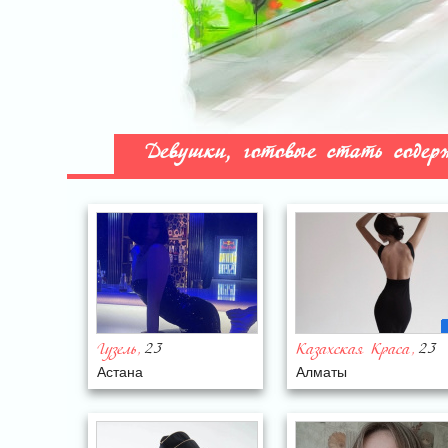
Девушки, готовые стать соде
23
23
Гузель
Казахская Краса
,
,
Астана
Алматы