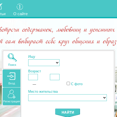
тьи
О сайте
встречи содержанок, любовниц и успешных
 сам выбирает себе круг общения и обра
Ищу
Поиск
Возраст
Вход
—
С фото
Место жительства
Регистрация