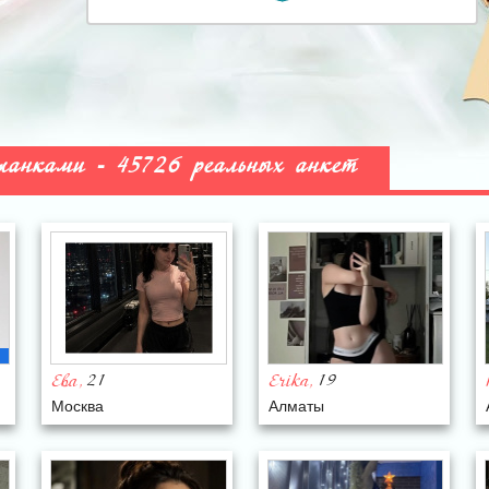
ржанками - 45726 реальных анкет
21
19
Ева
Erika
,
,
Москва
Алматы