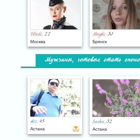
22
30
Vladi
Maybe
,
,
Москва
Брянск
Мужчины, готовые стать спонс
45
32
Azz
Sasha
,
,
Астана
Астана