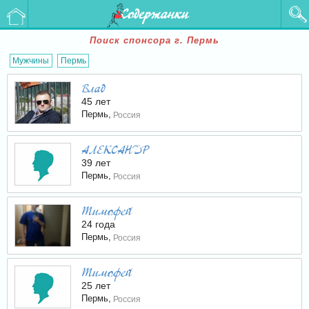
Содержанки
Поиск спонсора г. Пермь
Мужчины
Пермь
Влад
45 лет
Пермь,
Россия
АЛЕКСАНДР
39 лет
Пермь,
Россия
Тимофей
24 года
Пермь,
Россия
Тимофей
25 лет
Пермь,
Россия