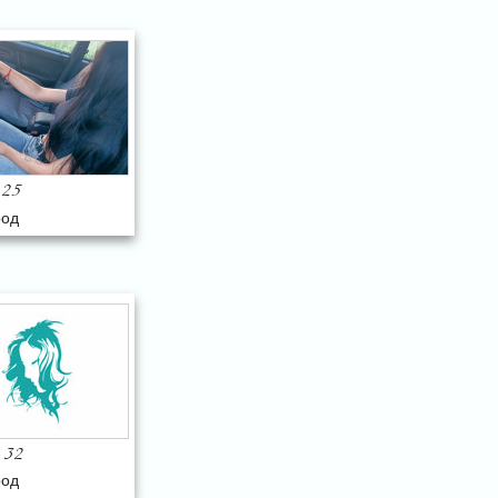
25
род
32
,
род