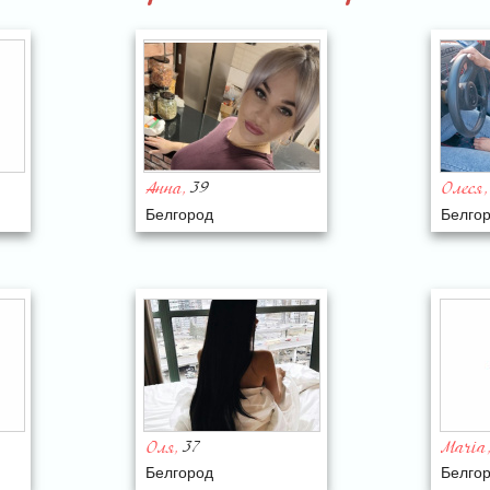
39
Анна
Олеся
,
,
Белгород
Белго
37
Оля
Maria
,
Белгород
Белго