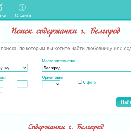
тьи
О сайте
Поиск содержанки г. Белгород
поиска, по которым вы хотите найти любовницу или сод
у
Место жительства
раст
Ориентация
С фото
—
Содержанки г. Белгород