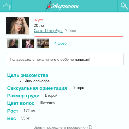
Содержанки
лера
20 лет
Санкт-Петербург
Россия
,
4 фото
Пользователь пока ничего о себе не написал!
Цель знакомства
Ищу спонсора
Сексуальная ориентация
Гетеро
Размер груди
Второй
Цвет волос
Шатенка
Рост
172
см
Вес
55
кг
Время последнего посещения