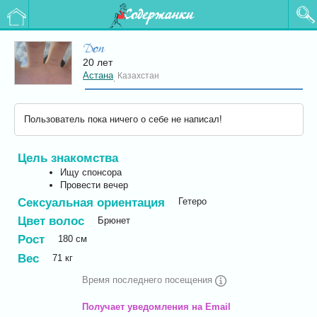
Содержанки
Don
20 лет
Астана
Казахстан
,
Пользователь пока ничего о себе не написал!
Цель знакомства
Ищу спонсора
Провести вечер
Сексуальная ориентация
Гетеро
Цвет волос
Брюнет
Рост
180
см
Вес
71
кг
Время последнего посещения
Получает уведомления на Email