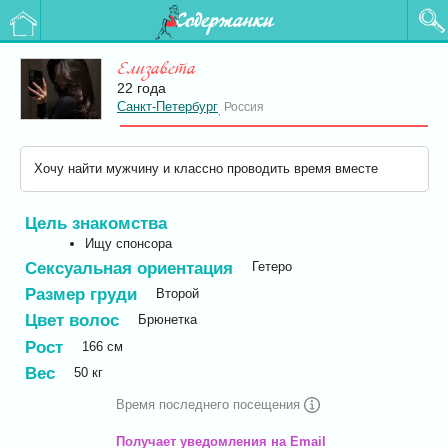
Содержанки
Елизавета
22 года
Санкт-Петербург
Россия
,
Хочу найти мужчину и классно проводить время вместе
Цель знакомства
Ищу спонсора
Сексуальная ориентация
Гетеро
Размер груди
Второй
Цвет волос
Брюнетка
Рост
166
см
Вес
50
кг
Время последнего посещения
Получает уведомления на Email