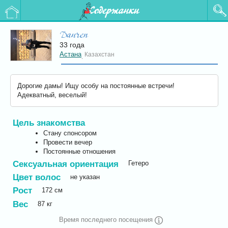
Содержанки
Dauren
33 года
Астана
Казахстан
,
Дорогие дамы! Ищу особу на постоянные встречи!
Адекватный, веселый!
Цель знакомства
Стану спонсором
Провести вечер
Постоянные отношения
Сексуальная ориентация
Гетеро
Цвет волос
не указан
Рост
172
см
Вес
87
кг
Время последнего посещения