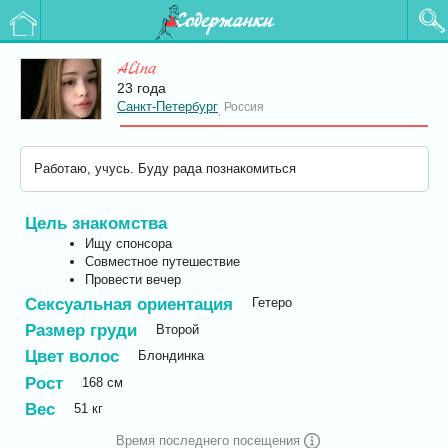
Содержанки
Alina
23 года
Санкт-Петербург
Россия
,
Работаю, учусь. Буду рада познакомиться
Цель знакомства
Ищу спонсора
Совместное путешествие
Провести вечер
Сексуальная ориентация
Гетеро
Размер груди
Второй
Цвет волос
Блондинка
Рост
168
см
Вес
51
кг
Время последнего посещения