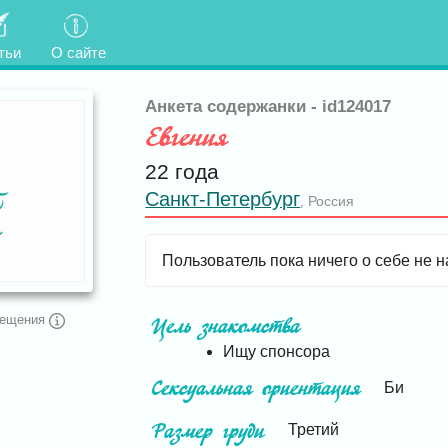
тьи
О сайте
Анкета содержанки - id124017
Евгения
22 года
Санкт-Петербург
Россия
,
Пользователь пока ничего о себе не н
сещения
Цель знакомства
Ищу спонсора
Сексуальная ориентация
Би
Размер груди
Третий