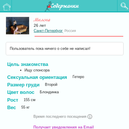
Содержанки
Милена
26 лет
Санкт-Петербург
Россия
,
Пользователь пока ничего о себе не написал!
Цель знакомства
Ищу спонсора
Сексуальная ориентация
Гетеро
Размер груди
Второй
Цвет волос
Блондинка
Рост
155
см
Вес
55
кг
Время последнего посещения
Получает уведомления на Email