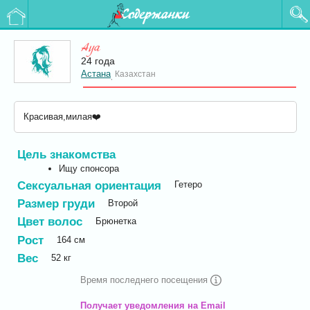
Содержанки
Aya
24 года
Астана
Казахстан
,
Красивая,милая❤️
Цель знакомства
Ищу спонсора
Сексуальная ориентация
Гетеро
Размер груди
Второй
Цвет волос
Брюнетка
Рост
164
см
Вес
52
кг
Время последнего посещения
Получает уведомления на Email