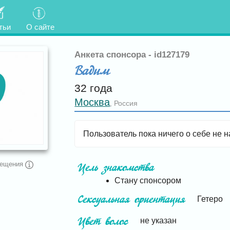
тьи
О сайте
Анкета спонсора - id127179
Вадим
32 года
Москва
Россия
,
Пользователь пока ничего о себе не н
сещения
Цель знакомства
Стану спонсором
Сексуальная ориентация
Гетеро
Цвет волос
не указан