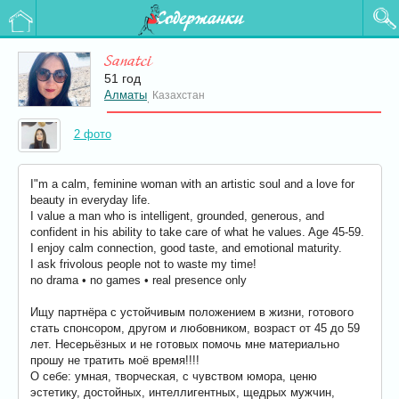
Содержанки
Sanatci
51 год
Алматы
Казахстан
,
2 фото
I"m a calm, feminine woman with an artistic soul and a love for
beauty in everyday life.
I value a man who is intelligent, grounded, generous, and
confident in his ability to take care of what he values. Age 45-59.
I enjoy calm connection, good taste, and emotional maturity.
I ask frivolous people not to waste my time!
no drama • no games • real presence only
Ищу партнёра с устойчивым положением в жизни, готового
стать спонсором, другом и любовником, возраст от 45 до 59
лет. Несерьёзных и не готовых помочь мне материально
прошу не тратить моё время!!!!
О себе: умная, творческая, с чувством юмора, ценю
эстетику, достойных, интеллигентных, щедрых мужчин,