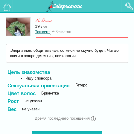
Содержанки
Melissa
19 лет
Ташкент
Узбекистан
,
Энергичная, общительная, со мной не скучно будет. Читаю
книги в жанре детектив, психология.
Цель знакомства
Ищу спонсора
Сексуальная ориентация
Гетеро
Цвет волос
Брюнетка
Рост
не указан
Вес
не указан
Время последнего посещения