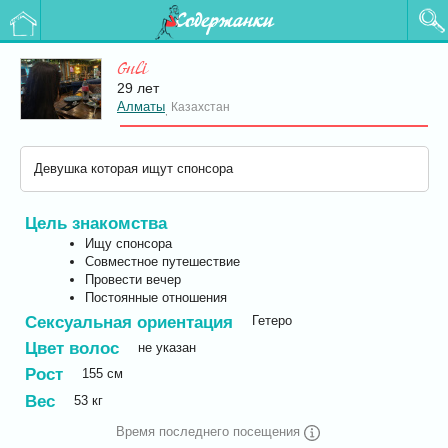
Содержанки
Guli
29 лет
Алматы
Казахстан
,
Девушка которая ищут спонсора
Цель знакомства
Ищу спонсора
Совместное путешествие
Провести вечер
Постоянные отношения
Сексуальная ориентация
Гетеро
Цвет волос
не указан
Рост
155
см
Вес
53
кг
Время последнего посещения