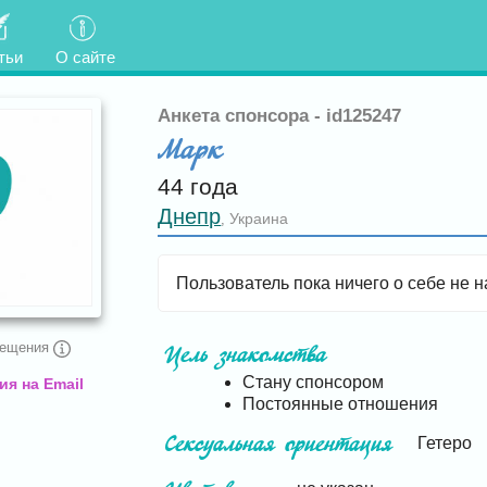
тьи
О сайте
Анкета спонсора - id125247
Марк
44 года
Днепр
Украина
,
Пользователь пока ничего о себе не н
сещения
Цель знакомства
Стану спонсором
я на Email
Постоянные отношения
Сексуальная ориентация
Гетеро