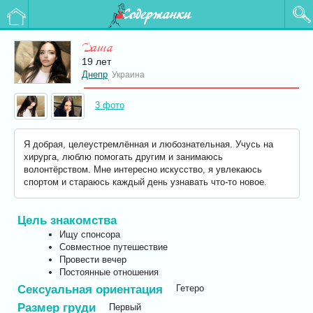
Содержанки
Даша
19 лет
Днепр
Украина
,
3 фото
Я добрая, целеустремлённая и любознательная. Учусь на
хирурга, люблю помогать другим и занимаюсь
волонтёрством. Мне интересно искусство, я увлекаюсь
спортом и стараюсь каждый день узнавать что-то новое.
Цель знакомства
Ищу спонсора
Совместное путешествие
Провести вечер
Постоянные отношения
Сексуальная ориентация
Гетеро
Размер груди
Первый