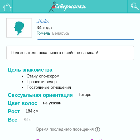
Содержанки
Maks
34 года
Гомель
Беларусь
,
Пользователь пока ничего о себе не написал!
Цель знакомства
Стану спонсором
Провести вечер
Постоянные отношения
Сексуальная ориентация
Гетеро
Цвет волос
не указан
Рост
184
см
Вес
78
кг
Время последнего посещения