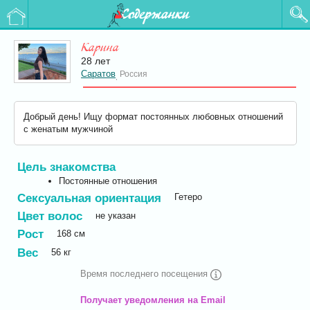
Содержанки
Карина
28 лет
Саратов
Россия
,
Добрый день! Ищу формат постоянных любовных отношений
с женатым мужчиной
Цель знакомства
Постоянные отношения
Сексуальная ориентация
Гетеро
Цвет волос
не указан
Рост
168
см
Вес
56
кг
Время последнего посещения
Получает уведомления на Email