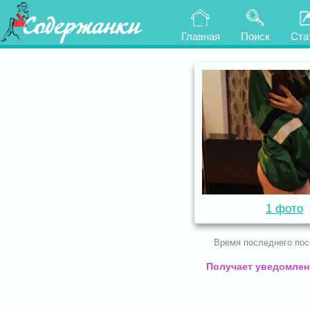
Содержанки
Главная
Поиск
Ста
1 фото
Время последнего по
Получает уведомлени