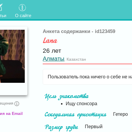
тьи
О сайте
Анкета содержанки - id123459
Lana
26 лет
Алматы
Казахстан
,
Пользователь пока ничего о себе не н
Цель знакомства
Ищу спонсора
сещения
я на Email
Сексуальная ориентация
Гетеро
Размер груди
Первый