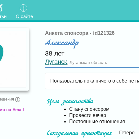
тьи
О сайте
Анкета спонсора - id121326
Александр
38 лет
Луганск
Луганская область
,
Пользователь пока ничего о себе не н
сещения
Цель знакомства
Стану спонсором
я на Email
Провести вечер
Постоянные отношения
Сексуальная ориентация
Гетеро