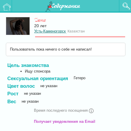
Содержанки
Дана
20 лет
Усть-Каменогорск
Казахстан
,
Пользователь пока ничего о себе не написал!
Цель знакомства
Ищу спонсора
Сексуальная ориентация
Гетеро
Цвет волос
не указан
Рост
не указан
Вес
не указан
Время последнего посещения
Получает уведомления на Email