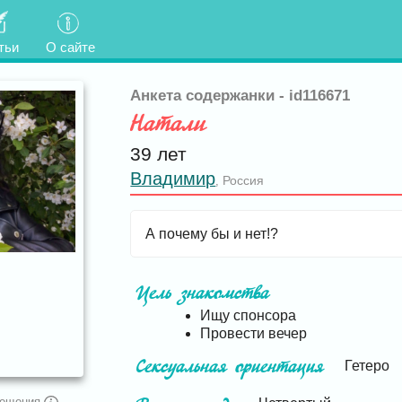
тьи
О сайте
Анкета содержанки - id116671
Натали
39 лет
Владимир
Россия
,
А почему бы и нет!?
Цель знакомства
Ищу спонсора
Провести вечер
Сексуальная ориентация
Гетеро
сещения