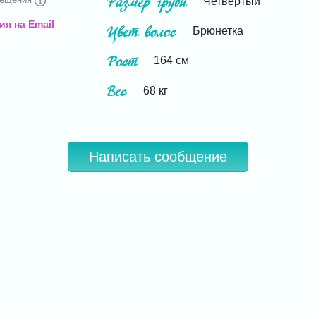
Размер груди
Четвертый
я на Email
Цвет волос
Брюнетка
Рост
164
см
Вес
68
кг
Написать сообщение