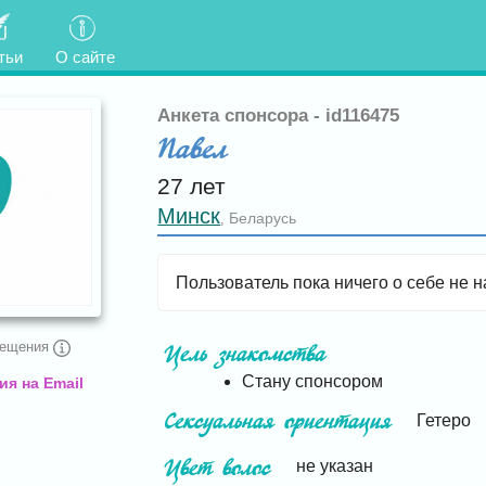
тьи
О сайте
Анкета спонсора - id116475
Павел
27 лет
Минск
Беларусь
,
Пользователь пока ничего о себе не н
сещения
Цель знакомства
Стану спонсором
я на Email
Сексуальная ориентация
Гетеро
Цвет волос
не указан