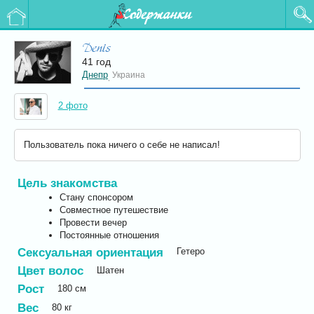
Содержанки
Denis
41 год
Днепр
Украина
,
2 фото
Пользователь пока ничего о себе не написал!
Цель знакомства
Стану спонсором
Совместное путешествие
Провести вечер
Постоянные отношения
Сексуальная ориентация
Гетеро
Цвет волос
Шатен
Рост
180
см
Вес
80
кг