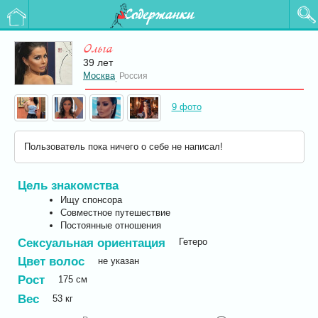
Содержанки
Ольга
39 лет
Москва
Россия
,
9 фото
Пользователь пока ничего о себе не написал!
Цель знакомства
Ищу спонсора
Совместное путешествие
Постоянные отношения
Сексуальная ориентация
Гетеро
Цвет волос
не указан
Рост
175
см
Вес
53
кг