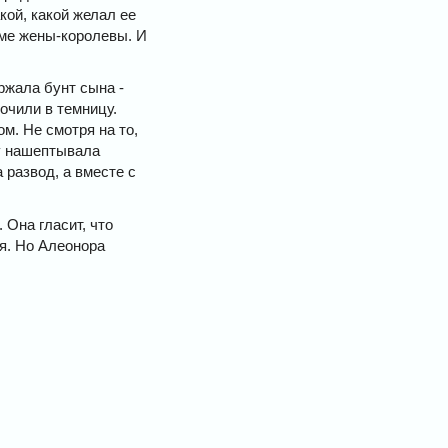
кой, какой желал ее
оме жены-королевы. И
ржала бунт сына -
очили в темницу.
м. Не смотря на то,
гу нашептывала
 развод, а вместе с
 Она гласит, что
ля. Но Алеонора