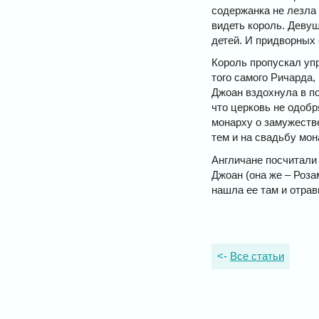
содержанка не лезла 
видеть король. Девуш
детей. И придворных 
Король пропускал уп
того самого Ричарда,
Джоан вздохнула в по
что церковь не одоб
монарху о замужестве
тем и на свадьбу мон
Англичане посчитали 
Джоан (она же – Роза
нашла ее там и отрав
<-
Все статьи