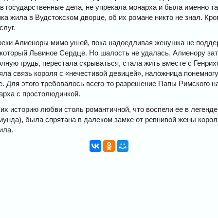
в государственные дела, не упрекала монарха и была именно та
ка жила в Вудстокском дворце, об их романе никто не знал. Кр
слуг.
реки Алиеноры мимо ушей, пока надоедливая женушка не подде
 который Львиное Сердце. Но шалость не удалась, Алиенору зат
лную грудь, перестала скрываться, стала жить вместе с Генрихо
ряла связь короля с «нечестивой девицей», наложница понемно
. Для этого требовалось всего-то разрешение Папы Римского на
арха с простолюдинкой.
их историю любви столь романтичной, что воспели ее в легенде.
мунда), была спрятана в далеком замке от ревнивой жены коро
ила.