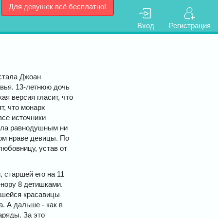
Для девушек всё бесплатно!
Вход
Регистрация
 стала Джоан
вья. 13-летнюю дочь
ая версия гласит, что
т, что монарх
все источники
ляла равнодушным ни
ом нраве девицы. По
любовницу, устав от
 старшей его на 11
енору 8 детишками.
вшейся красавицы
. А дальше - как в
аряды. За это