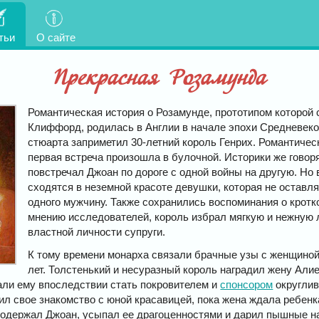
тьи
О сайте
Прекрасная Розамунда
Романтическая история о Розамунде, прототипом которой
Клиффорд, родилась в Англии в начале эпохи Средневеко
стюарта заприметил 30-летний король Генрих. Романтическ
первая встреча произошла в булочной. Историки же говоря
повстречал Джоан по дороге с одной войны на другую. Но 
сходятся в неземной красоте девушки, которая не остав
одного мужчину. Также сохранились воспоминания о кротк
мнению исследователей, король избрал мягкую и нежную 
властной личности супруги.
К тому времени монарха связали брачные узы с женщиной,
лет. Толстенький и несуразный король наградил жену Али
али ему впоследствии стать покровителем и
спонсором
округли
ил свое знакомство с юной красавицей, пока жена ждала ребенка
 содержал Джоан, усыпал ее драгоценностями и дарил пышные н