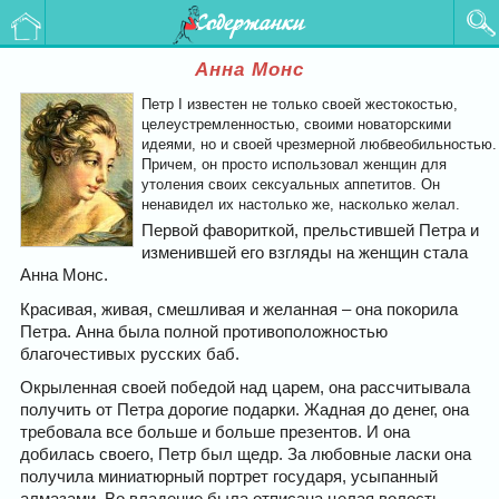
Содержанки
Анна Монс
Петр I известен не только своей жестокостью,
целеустремленностью, своими новаторскими
идеями, но и своей чрезмерной любвеобильностью.
Причем, он просто использовал женщин для
утоления своих сексуальных аппетитов. Он
ненавидел их настолько же, насколько желал.
Первой фавориткой, прельстившей Петра и
изменившей его взгляды на женщин стала
Анна Монс.
Красивая, живая, смешливая и желанная – она покорила
Петра. Анна была полной противоположностью
благочестивых русских баб.
Окрыленная своей победой над царем, она рассчитывала
получить от Петра дорогие подарки. Жадная до денег, она
требовала все больше и больше презентов. И она
добилась своего, Петр был щедр. За любовные ласки она
получила миниатюрный портрет государя, усыпанный
алмазами. Во владение была отписана целая волость.