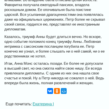
Фаворитка получала ежегодный пансион, владела
роскошным домом. Ее опочивальня была поистине
царской. Вся усыпанная драгоценностями она появлялась
даже на официальных церемониях. Петр более не скрывал
своей связи, гордился ею, представлял ее иностранным
дипломатам.
Казалось, триумф Анны будет длиться вечно. Но вскоре,
одно событие положило конец триумфу Анны. Любовная
интрижка с саксонским посланцем погубила ее. Петр
конечно же узнал, и более слышать ни о ней самой, ни о ее
родственниках не хотел.
Итак, Анна Монс осталась позади. Ее более не допускали
в высший свет, но она смогла найти свою нишу. Ее всегда
привлекали дипломаты. С одним из них она нашла свое
счастье и покой. Ну а Петр никогда не сожалел о ней. Ведь
впереди была жизнь, полная развлечений и женщин.
Еще почитать:
Екатерина I